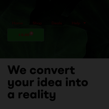
Home
Shop
Deals
Help
0
$
0.00
We convert
your idea into
a reality