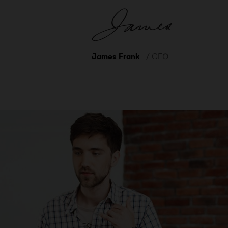
James Frank
/ CEO