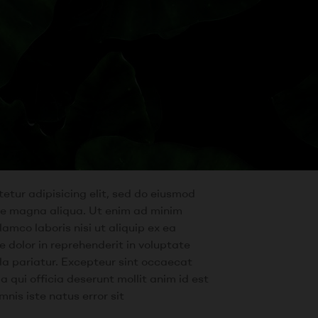
etur adipisicing elit, sed do eiusmod
ore magna aliqua. Ut enim ad minim
lamco laboris nisi ut aliquip ex ea
dolor in reprehenderit in voluptate
ulla pariatur. Excepteur sint occaecat
a qui officia deserunt mollit anim id est
nis iste natus error sit