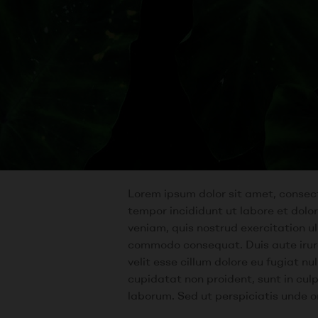
Lorem ipsum dolor sit amet, consect
tempor incididunt ut labore et dol
veniam, quis nostrud exercitation ul
commodo consequat. Duis aute irure 
velit esse cillum dolore eu fugiat n
cupidatat non proident, sunt in culp
laborum. Sed ut perspiciatis unde om